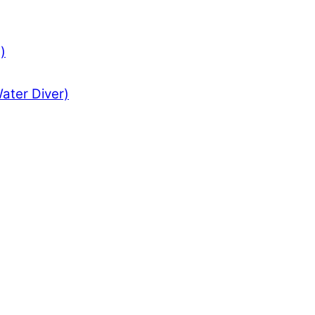
)
ter Diver)